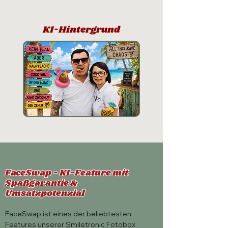
KI-Hintergrund
FaceSwap - KI-Feature mit
Spaßgarantie &
Umsatzpotenzial
FaceSwap ist eines der beliebtesten
Features unserer Smiletronic Fotobox