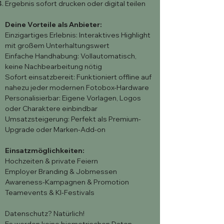
Ergebnis sofort drucken oder digital teilen
Deine Vorteile als Anbieter:
Einzigartiges Erlebnis: Interaktives Highlight
mit großem Unterhaltungswert
Einfache Handhabung: Vollautomatisch,
keine Nachbearbeitung nötig
Sofort einsatzbereit: Funktioniert offline auf
nahezu jeder modernen Fotobox-Hardware
Personalisierbar: Eigene Vorlagen, Logos
oder Charaktere einbindbar
Umsatzsteigerung: Perfekt als Premium-
Upgrade oder Marken-Add-on
Einsatzmöglichkeiten:
Hochzeiten & private Feiern
Employer Branding & Jobmessen
Awareness-Kampagnen & Promotion
Teamevents & KI-Festivals
Datenschutz? Natürlich!