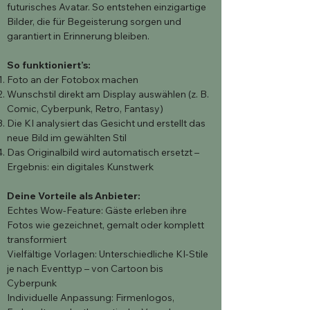
futurisches Avatar. So entstehen einzigartige
Bilder, die für Begeisterung sorgen und
garantiert in Erinnerung bleiben.
So funktioniert’s:
Foto an der Fotobox machen
Wunschstil direkt am Display auswählen (z. B.
Comic, Cyberpunk, Retro, Fantasy)
Die KI analysiert das Gesicht und erstellt das
neue Bild im gewählten Stil
Das Originalbild wird automatisch ersetzt –
Ergebnis: ein digitales Kunstwerk
Deine Vorteile als Anbieter:
Echtes Wow-Feature: Gäste erleben ihre
Fotos wie gezeichnet, gemalt oder komplett
transformiert
Vielfältige Vorlagen: Unterschiedliche KI-Stile
je nach Eventtyp – von Cartoon bis
Cyberpunk
Individuelle Anpassung: Firmenlogos,