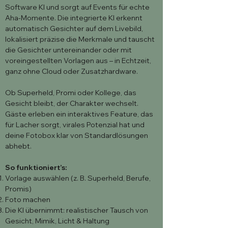
Software KI und sorgt auf Events für echte
Aha-Momente. Die integrierte KI erkennt
automatisch Gesichter auf dem Livebild,
lokalisiert präzise die Merkmale und tauscht
die Gesichter untereinander oder mit
voreingestellten Vorlagen aus – in Echtzeit,
ganz ohne Cloud oder Zusatzhardware.
Ob Superheld, Promi oder Kollege, das
Gesicht bleibt, der Charakter wechselt.
Gäste erleben ein interaktives Feature, das
für Lacher sorgt, virales Potenzial hat und
deine Fotobox klar von Standardlösungen
abhebt.
So funktioniert’s:
Vorlage auswählen (z. B. Superheld, Berufe,
Promis)
Foto machen
Die KI übernimmt: realistischer Tausch von
Gesicht, Mimik, Licht & Haltung