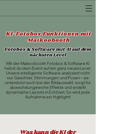
KI-Fotobox Funktionen mit
Maikoobooth
Fotobox & Software mit AI auf dem
nächsten Level
Mit der Maikoobooth Fotobox & Software KI
hebst du dein Event auf ein ganz neues Level.
Unsere intelligente Software analysiert nicht
nur Gesichter, Stimmungen und Posen – sie
unterstützt auch bei der Bildauswahl, sorgt für
abwechslungsreiche Effekte und erstellt
dynamische Layouts in Echtzeit. So wird jede
Aufnahme ein Highlight!
Was kann die KI der