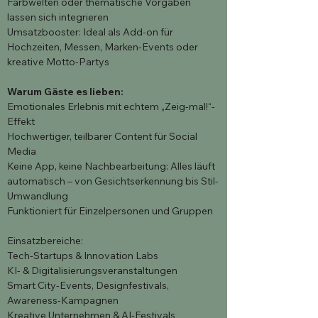
Farbwelten oder thematische Vorgaben
lassen sich integrieren
Umsatzbooster: Ideal als Add-on für
Hochzeiten, Messen, Marken-Events oder
kreative Motto-Partys
Warum Gäste es lieben:
Emotionales Erlebnis mit echtem „Zeig-mal!“-
Effekt
Hochwertiger, teilbarer Content für Social
Media
Keine App, keine Nachbearbeitung: Alles läuft
automatisch – von Gesichtserkennung bis Stil-
Umwandlung
Funktioniert für Einzelpersonen und Gruppen
Einsatzbereiche:
Tech-Startups & Innovation Labs
KI- & Digitalisierungsveranstaltungen
Smart City-Events, Designfestivals,
Awareness-Kampagnen
Kreative Unternehmen & AI-Festivals